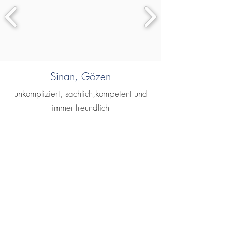
Sinan, Gözen
unkompliziert, sachlich,kompetent und
immer freundlich
Peter, Geiger
Bin immer schon top zufrieden aber die
letzten Erfahrungen übertreffen
nochmals 👍👍👍 ein wirklich cooles
erfahrenes Team als gesamtes und